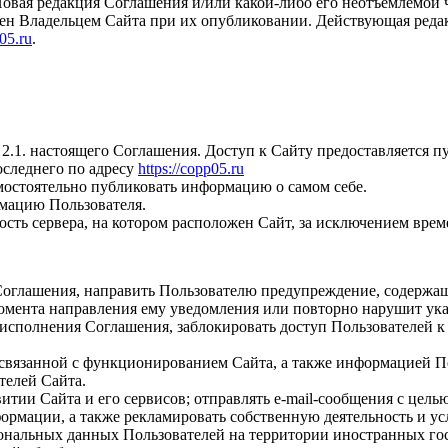
овая редакция Соглашения и/или какой-либо его неотъемлемой ч
лен Владельцем Сайта при их опубликовании. Действующая реда
p05.ru
.
 2.1. настоящего Соглашения. Доступ к Сайту предоставляется
оследнего по адресу
https://copp05.ru
мостоятельно публиковать информацию о самом себе.
мацию Пользователя.
сть сервера, на котором расположен Сайт, за исключением врем
оглашения, направить Пользователю предупреждение, содержаще
момента направления ему уведомления или повторно нарушит ук
т исполнения Соглашения, заблокировать доступ Пользователей
связанной с функционированием Сайта, а также информацией По
телей Сайта.
тии Сайта и его сервисов; отправлять e-mail-сообщения с цель
ормации, а также рекламировать собственную деятельность и ус
ональных данных Пользователей на территории иностранных го