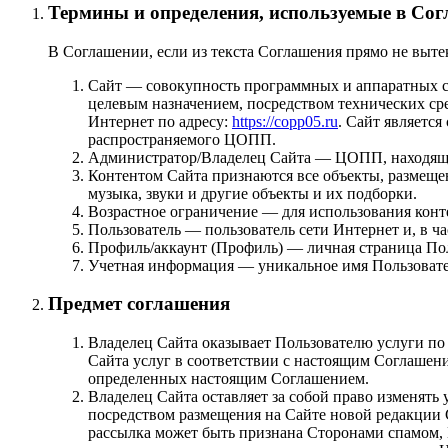
Термины и определения, используемые в Со
В Соглашении, если из текста Соглашения прямо не выте
Сайт — совокупность программных и аппаратных 
целевым назначением, посредством технических ср
Интернет по адресу:
https://copp05.ru
. Сайт являетс
распространяемого ЦОПП.
Администратор/Владелец Сайта — ЦОПП, находящийс
Контентом Сайта признаются все объекты, размещен
музыка, звуки и другие объекты и их подборки.
Возрастное ограничение — для использования конте
Пользователь — пользователь сети Интернет и, в ч
Профиль/аккаунт (Профиль) — личная страница Пол
Учетная информация — уникальное имя Пользователя
Предмет соглашения
Владелец Сайта оказывает Пользователю услуги по
Сайта услуг в соответствии с настоящим Соглашен
определенных настоящим Соглашением.
Владелец Сайта оставляет за собой право изменять
посредством размещения на Сайте новой редакции 
рассылка может быть признана Сторонами спамом, П