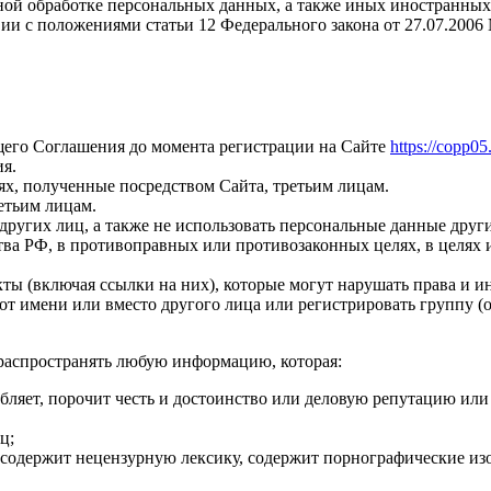
ной обработке персональных данных, а также иных иностранных
вии с положениями статьи 12 Федерального закона от 27.07.200
щего Соглашения до момента регистрации на Сайте
https://copp05
я.
ях, полученные посредством Сайта, третьим лицам.
етьим лицам.
других лиц, а также не использовать персональные данные друг
ва РФ, в противоправных или противозаконных целях, в целях
ы (включая ссылки на них), которые могут нарушать права и и
я от имени или вместо другого лица или регистрировать группу
е распространять любую информацию, которая:
рбляет, порочит честь и достоинство или деловую репутацию ил
ц;
 содержит нецензурную лексику, содержит порнографические изо