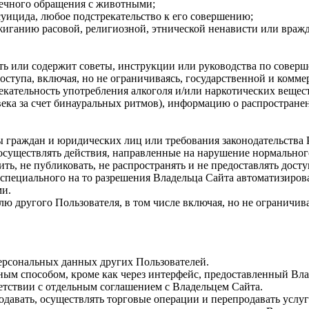
вечного обращения с животными;
суицида, любое подстрекательство к его совершению;
зжиганию расовой, религиозной, этнической ненависти или вра
ть или содержит советы, инструкции или руководства по совер
тупа, включая, но не ограничиваясь, государственной и комме
кательность употребления алкоголя и/или наркотических вещест
ека за счет бинауральных ритмов), информацию о распространен
ы граждан и юридических лиц или требования законодательства
осуществлять действия, направленные на нарушение нормально
нить, не публиковать, не распространять и не предоставлять дос
 специального на то разрешения Владельца Сайта автоматизиро
ми.
лю другого Пользователя, в том числе включая, но не ограничи
ерсональных данных других Пользователей.
ым способом, кроме как через интерфейс, предоставленный Влад
етствии с отдельным соглашением с Владельцем Сайта.
одавать, осуществлять торговые операции и перепродавать услуги