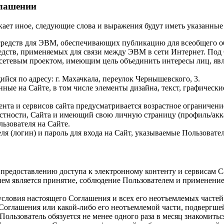
глашении
кает иное, следующие слова и выражения будут иметь указанные
средств для ЭВМ, обеспечивающих публикацию для всеобщего 
едств, применяемых для связи между ЭВМ в сети Интернет. Под
я сетевым проектом, имеющим цель объединить интересы лиц, яв
я по адресу: г. Махачкала, переулок Чернышевского, 3.
ные на Сайте, в том числе элементы дизайна, текст, графическ
нта и сервисов сайта предусматривается возрастное ограничение
астности, Сайта и имеющий свою личную страницу (профиль/акк
ьзователя на Сайте.
 (логин) и пароль для входа на Сайт, указываемые Пользовател
 предоставлению доступа к электронному контенту и сервисам С
ием является принятие, соблюдение Пользователем и применени
 условия настоящего Соглашения и всех его неотъемлемых частей
Соглашения или какой-либо его неотъемлемой части, подвергш
ользователь обязуется не менее одного раза в месяц знакомитьс