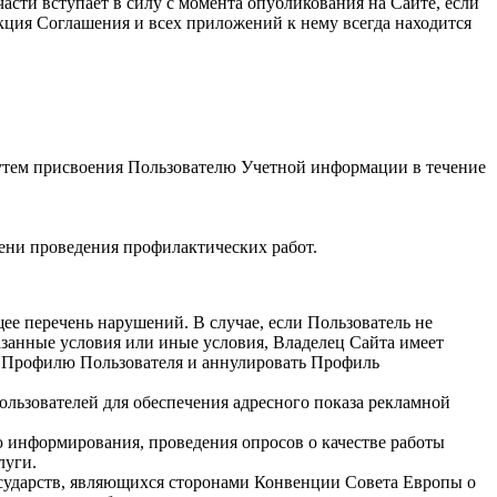
асти вступает в силу с момента опубликования на Сайте, если
кция Соглашения и всех приложений к нему всегда находится
 путем присвоения Пользователю Учетной информации в течение
ени проведения профилактических работ.
е перечень нарушений. В случае, если Пользователь не
азанные условия или иные условия, Владелец Сайта имеет
 к Профилю Пользователя и аннулировать Профиль
льзователей для обеспечения адресного показа рекламной
ю информирования, проведения опросов о качестве работы
луги.
сударств, являющихся сторонами Конвенции Совета Европы о