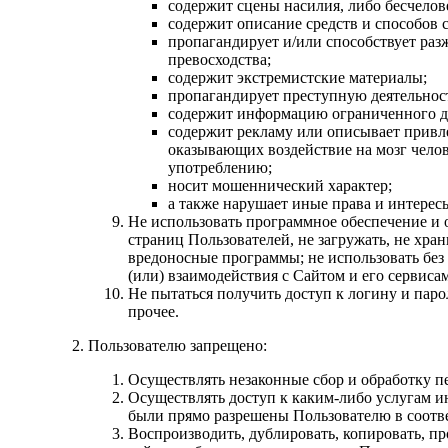
содержит сцены насилия, либо бесчело
содержит описание средств и способов 
пропагандирует и/или способствует ра
превосходства;
содержит экстремистские материалы;
пропагандирует преступную деятельнос
содержит информацию ограниченного дос
содержит рекламу или описывает привле
оказывающих воздействие на мозг челов
употреблению;
носит мошеннический характер;
а также нарушает иные права и интерес
Не использовать программное обеспечение и 
страниц Пользователей, не загружать, не хра
вредоносные программы; не использовать без
(или) взаимодействия с Сайтом и его сервиса
Не пытаться получить доступ к логину и паро
прочее.
Пользователю запрещено:
Осуществлять незаконные сбор и обработку п
Осуществлять доступ к каким-либо услугам ин
были прямо разрешены Пользователю в соотв
Воспроизводить, дублировать, копировать, пр