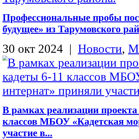
Профессиональные пробы посе
будущее» из Тарумовского рай
30 окт 2024
|
Новости
,
М
В рамках реализации проекта 
классов МБОУ «Кадетская мо
участие в...